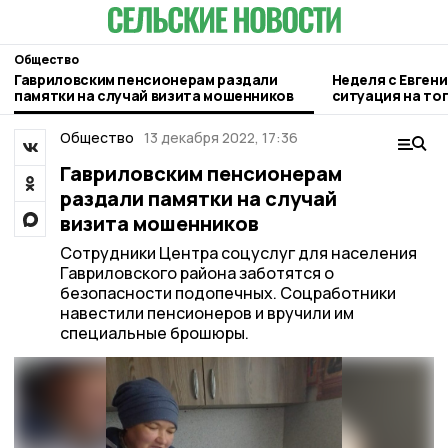
Общество
Гавриловским пенсионерам раздали
Неделя с Евген
памятки на случай визита мошенников
ситуация на то
городе и приор
Общество
13 декабря 2022, 17:36
Гавриловским пенсионерам
раздали памятки на случай
визита мошенников
Сотрудники Центра соцуслуг для населения
Гавриловского района заботятся о
безопасности подопечных. Соцработники
навестили пенсионеров и вручили им
специальные брошюры.