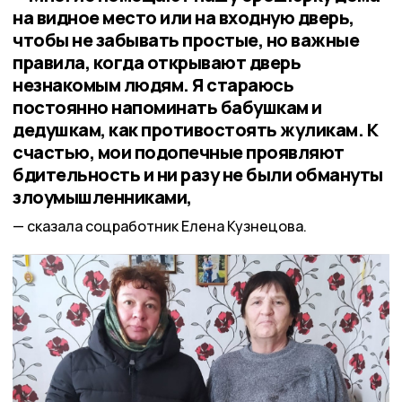
на видное место или на входную дверь,
чтобы не забывать простые, но важные
правила, когда открывают дверь
незнакомым людям. Я стараюсь
постоянно напоминать бабушкам и
дедушкам, как противостоять жуликам. К
счастью, мои подопечные проявляют
бдительность и ни разу не были обмануты
злоумышленниками,
сказала соцработник Елена Кузнецова.