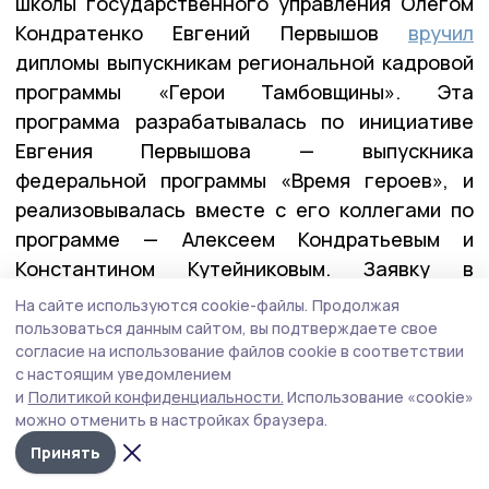
школы государственного управления Олегом
Кондратенко Евгений Первышов
вручил
дипломы выпускникам региональной кадровой
программы «Герои Тамбовщины». Эта
программа разрабатывалась по инициативе
Евгения Первышова — выпускника
федеральной программы «Время героев», и
реализовывалась вместе с его коллегами по
программе — Алексеем Кондратьевым и
Константином Кутейниковым. Заявку в
программу подали почти 400 участников и
На сайте используются cookie-файлы.
Продолжая
ветеранов СВО. После всех вступительных
пользоваться данным сайтом, вы подтверждаете свое
согласие на использование файлов cookie в соответствии
испытаний участниками первого потока стали
с настоящим уведомлением
27 ребят.
и
Политикой конфиденциальности.
Использование «cookie»
можно отменить в настройках браузера.
Принять
— У них уже есть важные управленческие