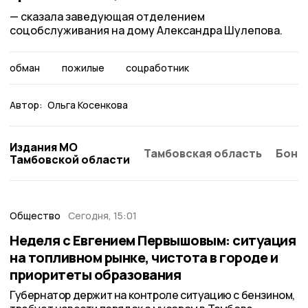
сказала заведующая отделением
соцобслуживания на дому Александра Шулепова.
обман
пожилые
соцработник
Автор:
Ольга Косенкова
Издания МО
Тамбовская область
Бонд
Тамбовской области
Общество
Сегодня, 15:01
Неделя с Евгением Первышовым: ситуация
на топливном рынке, чистота в городе и
приоритеты образования
Губернатор держит на контроле ситуацию с бензином,