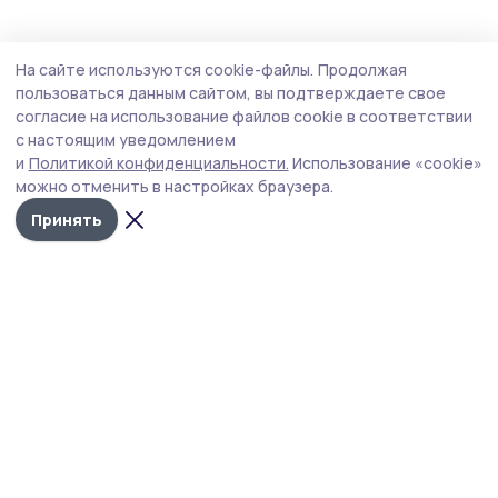
Общество
Сегодня, 13:12
На сайте используются cookie-файлы.
Продолжая
«Это наше спасибо защитникам».
пользоваться данным сайтом, вы подтверждаете свое
Гавриловцы переводят однодневный
согласие на использование файлов cookie в соответствии
с настоящим уведомлением
заработок в поддержку бойцов СВО
и
Политикой конфиденциальности.
Использование «cookie»
Начинание, родившееся как предложение профсоюзов,
можно отменить в настройках браузера.
превратилось в по-настоящему общее дело. Проявив
Принять
гражданскую позицию, почин поддержали самые
разные коллективы Гавриловского округа — от
тружеников полей до библиотекарей и медработников.