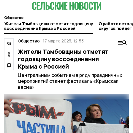
Общество
Жители Тамбовщины отметят годовщину
О работе ветсл
воссоединения Крыма с Россией
округов пойдёт 
правительстве 
Общество
17 марта 2023, 12:53
Жители Тамбовщины отметят
годовщину воссоединения
Крыма с Россией
Центральным событием в ряду праздничных
мероприятий станет фестиваль «Крымская
весна».