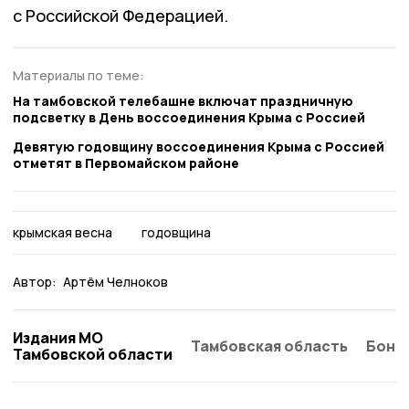
с Российской Федерацией.
Материалы по теме:
На тамбовской телебашне включат праздничную
подсветку в День воссоединения Крыма с Россией
Девятую годовщину воссоединения Крыма с Россией
отметят в Первомайском районе
крымская весна
годовщина
Автор:
Артём Челноков
Издания МО
Тамбовская область
Бонд
Тамбовской области