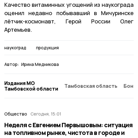
Качество витаминных угощений из наукограда
оценил недавно побывавший в Мичуринске
лётчик-космонавт, Герой России Олег
Артемьев.
наукоград
продукция
Автор:
Ирина Медникова
Издания МО
Тамбовская область
Бонд
Тамбовской области
Общество
Сегодня, 15:01
Неделя с Евгением Первышовым: ситуация
на топливном рынке, чистота в городе и