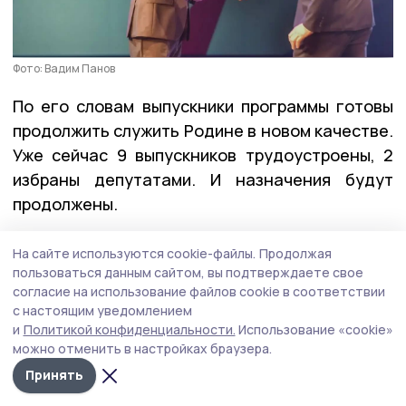
Фото: Вадим Панов
По его словам выпускники программы готовы
продолжить служить Родине в новом качестве.
Уже сейчас 9 выпускников трудоустроены, 2
избраны депутатами. И назначения будут
продолжены.
На сайте используются cookie-файлы.
Продолжая
— Хочу поблагодарить всех создателей нашей
пользоваться данным сайтом, вы подтверждаете свое
программы, экспертов и наставников, членов
согласие на использование файлов cookie в соответствии
с настоящим уведомлением
Общественного совета. Благодаря им ребята
и
Политикой конфиденциальности.
Использование «cookie»
не только получили всю необходимую
можно отменить в настройках браузера.
информацию, но и приобрели ценный
Принять
практический опыт, — отметил губернатор.