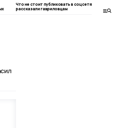
Что не стоит публиковать в соцсетях,
Евгений П
ых
рассказали гавриловцам
тамбовчан
благотвор
асил