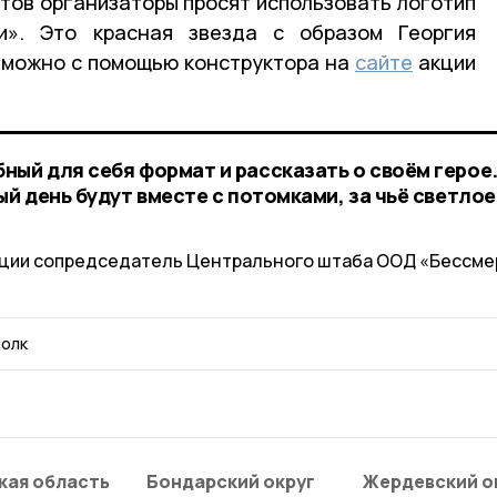
тов организаторы просят использовать логотип
и». Это красная звезда c образом Георгия
 можно с помощью конструктора на
сайте
акции
ный для себя формат и рассказать о своём герое.
ый день будут вместе с потомками, за чьё светлое
кции сопредседатель Центрального штаба ООД «Бессм
полк
кая область
Бондарский округ
Жердевский о