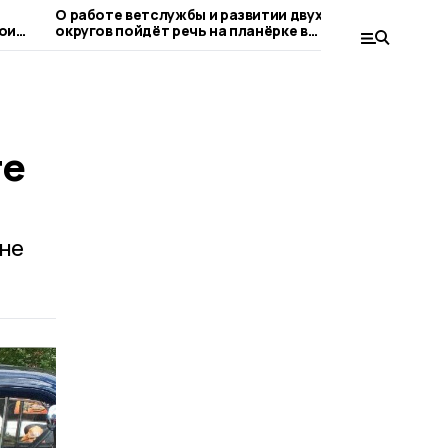
О работе ветслужбы и развитии двух
«Это наше
ои
округов пойдёт речь на планёрке в
Гаврилов
правительстве Тамбовской области
заработок
те
 не