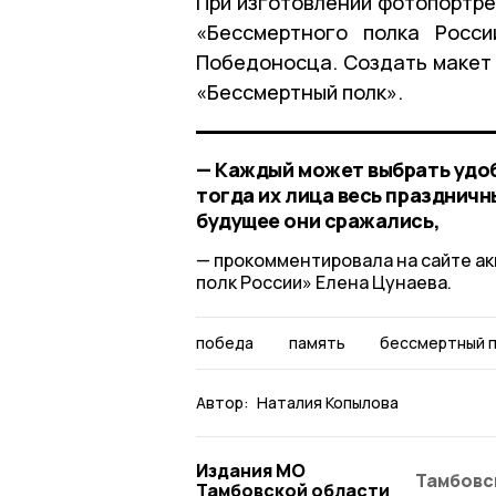
При изготовлении фотопортре
«Бессмертного полка Росси
Победоносца. Создать макет
«Бессмертный полк».
— Каждый может выбрать удоб
тогда их лица весь праздничн
будущее они сражались,
прокомментировала на сайте а
полк России» Елена Цунаева.
победа
память
бессмертный 
Автор:
Наталия Копылова
Издания МО
Тамбовс
Тамбовской области