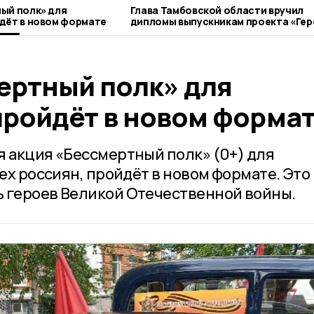
ый полк» для
Глава Тамбовской области вручил
дёт в новом формате
дипломы выпускникам проекта «Гер
Тамбовщины»
ертный полк» для
пройдёт в новом форма
я акция «Бессмертный полк» (0+) для
сех россиян, пройдёт в новом формате. Это
 героев Великой Отечественной войны.