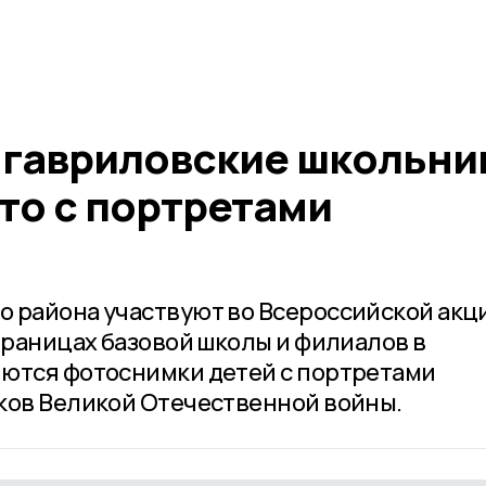
 гавриловские школьни
то с портретами
 района участвуют во Всероссийской акц
траницах базовой школы и филиалов в
яются фотоснимки детей с портретами
ков Великой Отечественной войны.