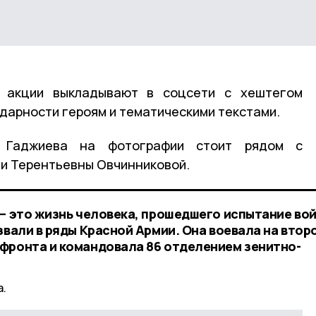
и акции выкладывают в соцсети с хештегом
арности героям и тематическими текстами.
а Гаджиева на фотографии стоит рядом с
и Терентьевны Овчинниковой.
– это жизнь человека, прошедшего испытание вой
звали в ряды Красной Армии. Она воевала на втор
фронта и командовала 86 отделением зенитно-
а.