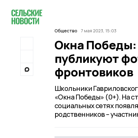
Общество
7 мая 2023, 15:03
Окна Победы:
публикуют фо
фронтовиков
Школьники Гавриловского
«Окна Победы» (0+). На с
социальных сетях появл
родственников – участни