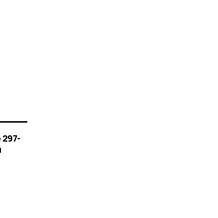
 297-
й