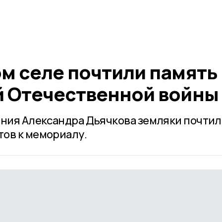
ом селе почтили память
й Отечественной войны
ения Александра Дьячкова земляки почтил
ов к мемориалу.