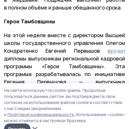
в полном объёме и раньше обещанного срока.
Герои Тамбовщины
На этой неделе вместе с директором Высшей
школы государственного управления Олегом
Кондратенко Евгений Первышов
вручил
дипломы выпускникам региональной кадровой
программы «Герои Тамбовщины». Эта
программа разрабатывалась по инициативе
Евгения Первышова — выпускника
федеральной программы «Время героев», и
На сайте используются cookie-файлы.
Продолжая
пользоваться данным сайтом, вы подтверждаете свое
реализовывалась вместе с его коллегами по
согласие на использование файлов cookie в соответствии
программе — Алексеем Кондратьевым и
с настоящим уведомлением
Константином Кутейниковым. Заявку в
и
Политикой конфиденциальности.
Использование «cookie»
программу подали почти 400 участников и
можно отменить в настройках браузера.
ветеранов СВО. После всех вступительных