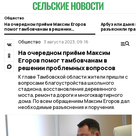
Общество
На очередном приёме Максим Егоров
Арбуз или дыня
помог тамбовчанам в решении
разъяснили пра
проблемных вопросов
Общество
3 августа 2023, 09:16
На очередном приёме Максим
Егоров помог тамбовчанам в
решении проблемных вопросов
К главе Тамбовской области жители пришли с
вопросами благоустройства школьного
стадиона, восстановления деревянного
моста, ремонта дороги и многоквартирного
дома. По всем обращениям Максим Егоров дал
необходимые разъяснения и поручения.