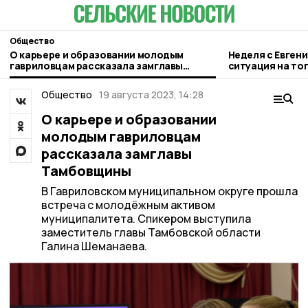
Общество
О карьере и образовании молодым
Неделя с Евген
гавриловцам рассказала замглавы
ситуация на то
Тамбовщины
городе и приор
Общество
19 августа 2023, 14:28
О карьере и образовании
молодым гавриловцам
рассказала замглавы
Тамбовщины
В Гавриловском муниципальном округе прошла
встреча с молодёжным активом
муниципалитета. Спикером выступила
заместитель главы Тамбовской области
Галина Шеманаева.