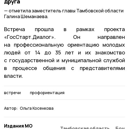
друга
отметила заместитель главы Тамбовской области
Галина Шеманаева.
Встреча прошла в рамках проекта
«ГосСтарт.Диалог». Он направлен
на профессиональную ориентацию молодых
людей от 14 до 35 лет и их знакомство
с государственной и муниципальной службой
в процессе общения с представителями
власти.
встречи
профориентация
Автор:
Ольга Косенкова
Издания МО
Тамбовская область
Бонд