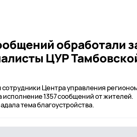
ообщений обработали з
алисты ЦУР Тамбовско
я сотрудники Центра управления регионо
а исполнение 1357 сообщений от жителей.
адала тема благоустройства.