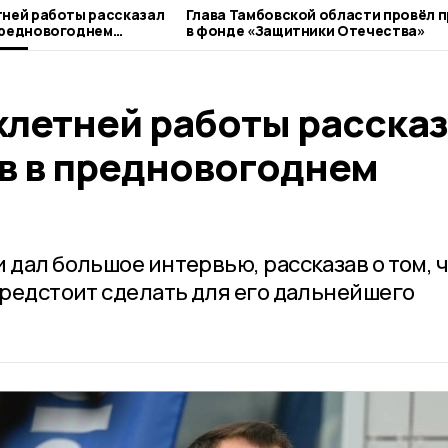
тней работы рассказал
Глава Тамбовской области провёл 
предновогоднем
в фонде «Защитники Отечества»
хлетней работы расска
в в предновогоднем
 дал большое интервью, рассказав о том, 
предстоит сделать для его дальнейшего