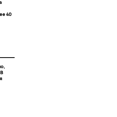
а
ее 40
но,
 В
я