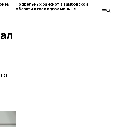
приём
Поддельных банкнот в Тамбовской
Арбуз или
области стало вдвое меньше
разъяснил
зал
что