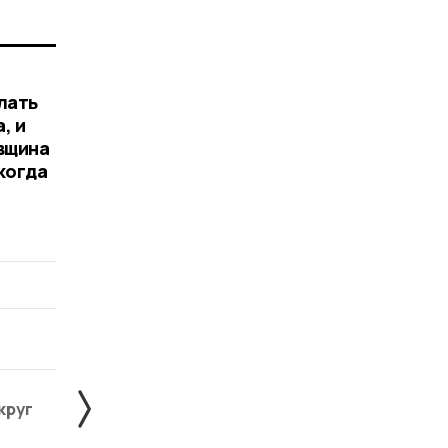
лать
, и
вщина
 когда
круг
Знаменский округ
Инжавинский округ