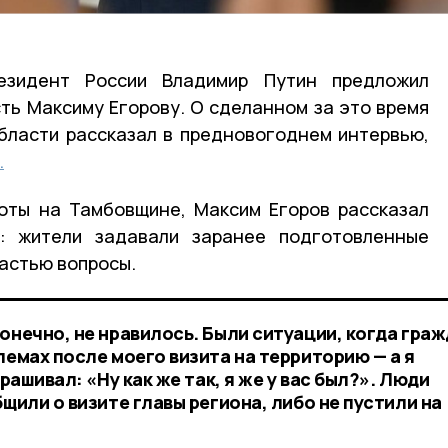
зидент России Владимир Путин предложил
ть Максиму Егорову. О сделанном за это время
бласти рассказал в предновогоднем интервью,
.
оты на Тамбовщине, Максим Егоров рассказал
: жители задавали заранее подготовленные
ластью вопросы.
онечно, не нравилось. Были ситуации, когда гра
лемах после моего визита на территорию — а я
прашивал: «Ну как же так, я же у вас был?». Люди
бщили о визите главы региона, либо не пустили на