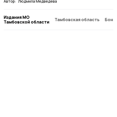
Автор:
Людмила Медведева
Издания МО
Тамбовская область
Бонд
Тамбовской области
Сельские новости 68
Новости
Истории