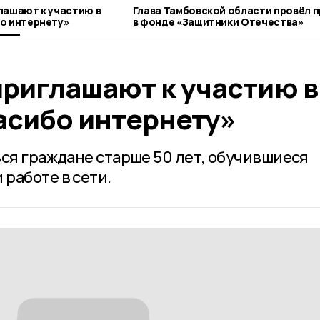
лашают к участию в
Глава Тамбовской области провёл 
о интернету»
в фонде «Защитники Отечества»
приглашают к участию в
асибо интернету»
ься граждане старше 50 лет, обучившиеся
работе в сети.