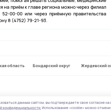
емей, помогая решать социальные, медицинские
я на приём к главе региона можно через филиал
 52-00-00 или через приёмную правительства
ну 8 (4752) 79-21-93.
кая область
Бондарский округ
Жердевский о
зоваться данным сайтом, вы подтверждаете свое согласие на 
анкнот в Тамбовской
й конфиденциальности.
Использование «cookie» можно отменит