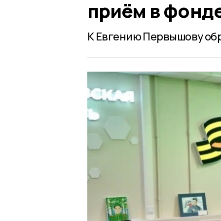
приём в фонд
К Евгению Первышову обр