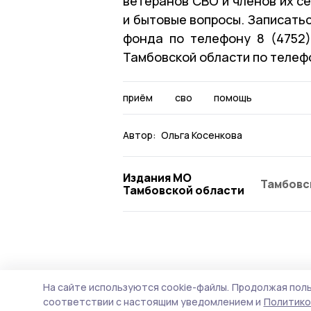
ветеранов СВО и членов их с
и бытовые вопросы. Записатьс
фонда по телефону 8 (4752)
Тамбовской области по телефо
приём
сво
помощь
Автор:
Ольга Косенкова
Издания МО
Тамбовс
Тамбовской области
Общество
Вчера, 09:11
На сайте используются cookie-файлы.
Продолжая поль
Поддельных б
соответствии с настоящим уведомлением и
Политико