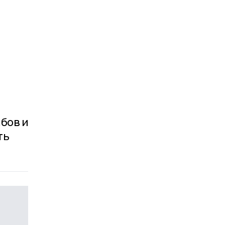
мбов и
ть