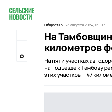
Общество
25 августа 2024, 09:07
На Тамбовщин
километров ф
На пяти участках автодор
на подъезде к Тамбову р
этих участков — 47 килом