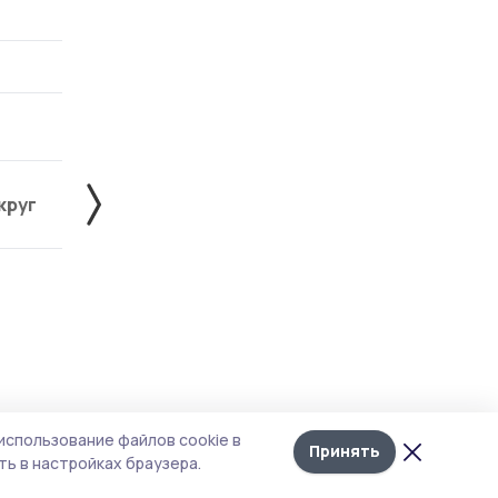
круг
Знаменский округ
Инжавинский округ
Лента
10
использование файлов cookie в
новостей
Принять
ь в настройках браузера.