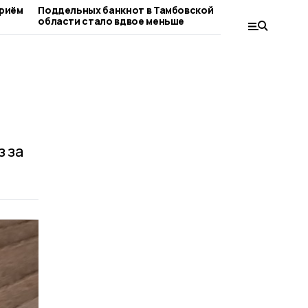
приём
Поддельных банкнот в Тамбовской
Арбуз или
области стало вдвое меньше
разъяснил
 за