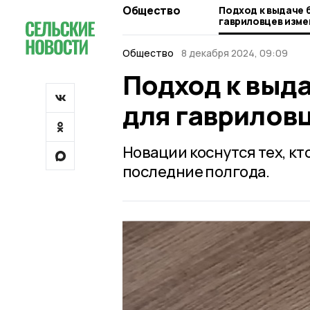
Общество
Подход к выдаче 
гавриловцев изме
Общество
8 декабря 2024, 09:09
Подход к выд
для гаврилов
Новации коснутся тех, кт
последние полгода.