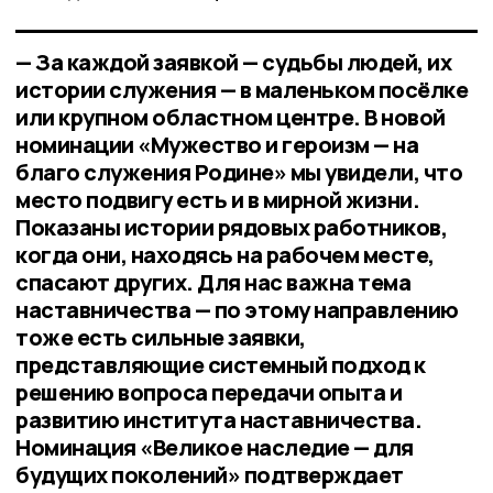
— За каждой заявкой — судьбы людей, их
истории служения — в маленьком посёлке
или крупном областном центре. В новой
номинации «Мужество и героизм — на
благо служения Родине» мы увидели, что
место подвигу есть и в мирной жизни.
Показаны истории рядовых работников,
когда они, находясь на рабочем месте,
спасают других. Для нас важна тема
наставничества — по этому направлению
тоже есть сильные заявки,
представляющие системный подход к
решению вопроса передачи опыта и
развитию института наставничества.
Номинация «Великое наследие — для
будущих поколений» подтверждает