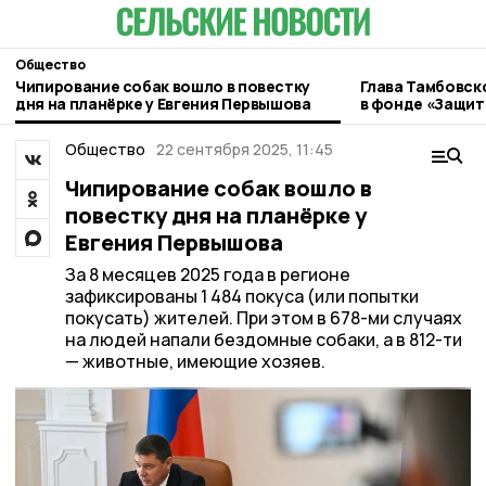
Общество
Чипирование собак вошло в повестку
Глава Тамбовск
дня на планёрке у Евгения Первышова
в фонде «Защит
Общество
22 сентября 2025, 11:45
Чипирование собак вошло в
повестку дня на планёрке у
Евгения Первышова
За 8 месяцев 2025 года в регионе
зафиксированы 1 484 покуса (или попытки
покусать) жителей. При этом в 678-ми случаях
на людей напали бездомные собаки, а в 812-ти
— животные, имеющие хозяев.