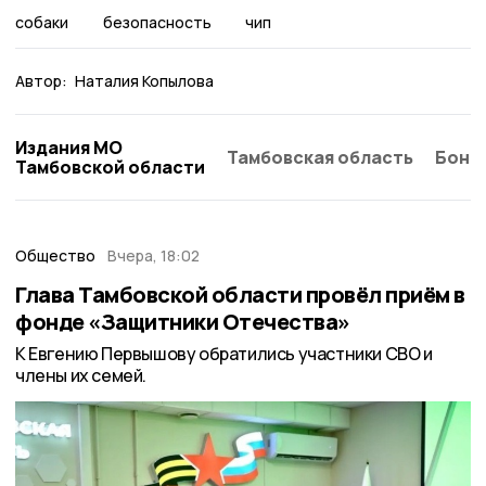
собаки
безопасность
чип
Автор:
Наталия Копылова
Издания МО
Тамбовская область
Бонд
Тамбовской области
Общество
Вчера, 18:02
Глава Тамбовской области провёл приём в
фонде «Защитники Отечества»
К Евгению Первышову обратились участники СВО и
члены их семей.