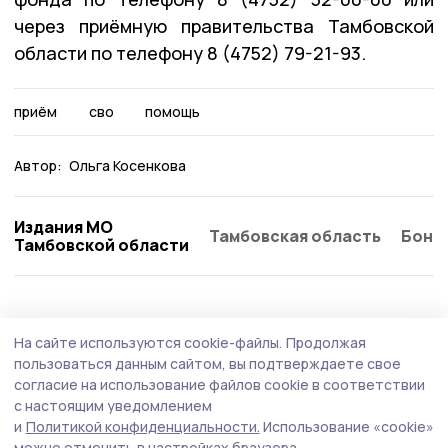
через приёмную правительства Тамбовской
области по телефону 8 (4752) 79-21-93.
приём
сво
помощь
Автор:
Ольга Косенкова
Издания МО
Тамбовская область
Бонд
Тамбовской области
Общество
Вчера, 09:11
На сайте используются cookie-файлы.
Продолжая
Поддельных банкнот в Тамбовской
пользоваться данным сайтом, вы подтверждаете свое
области стало вдвое меньше
согласие на использование файлов cookie в соответствии
с настоящим уведомлением
Среди изъятых купюр преобладают банкноты крупных
и
Политикой конфиденциальности.
Использование «cookie»
номиналов: тысяча и пять тысяч рублей. Также
можно отменить в настройках браузера.