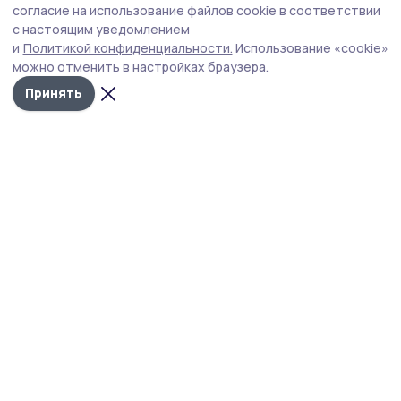
Еженедельное оперативное совещание пройдёт во
согласие на использование файлов cookie в соответствии
вторник, 11 августа.
с настоящим уведомлением
и
Политикой конфиденциальности.
Использование «cookie»
можно отменить в настройках браузера.
Принять
Фото: архив правительства Тамбовской области
На оперативном совещании в правительстве
Тамбовской области, которое глава региона
Евгений Первышов проведёт 11 августа, речь