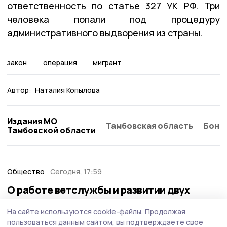
ответственность по статье 327 УК РФ. Три
человека попали под процедуру
административного выдворения из страны.
закон
операция
мигрант
Автор:
Наталия Копылова
Издания МО
Тамбовская область
Бонд
Тамбовской области
Общество
Сегодня, 17:59
О работе ветслужбы и развитии двух
округов пойдёт речь на планёрке в
На сайте используются cookie-файлы.
Продолжая
правительстве Тамбовской области
пользоваться данным сайтом, вы подтверждаете свое