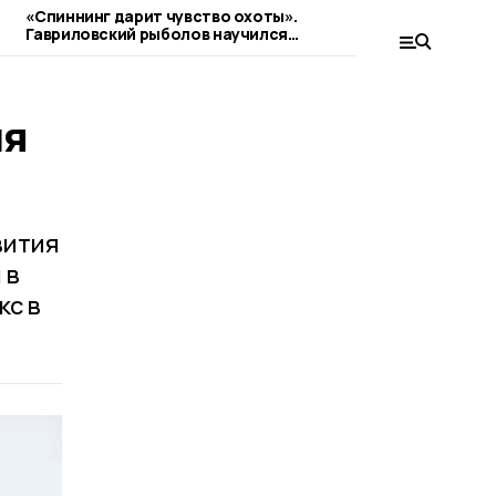
«Спиннинг дарит чувство охоты».
Спортивным га
Гавриловский рыболов научился
ГТО
«читать» реку и привлекать добычу
ля
вития
 в
кс в