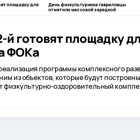
вят площадку для
День физкультурника гавриловцы
отметили массовой зарядкой
2-й готовят площадку д
а ФОКа
 реализация программы комплексного раз
ним из объектов, которые будут построены
ет физкультурно-оздоровительный компле