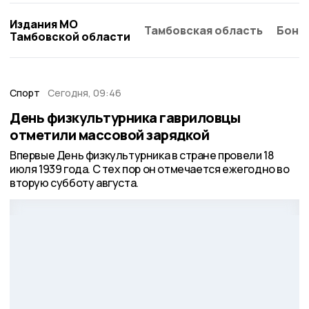
Издания МО
Тамбовская область
Бонд
Тамбовской области
Спорт
Сегодня, 09:46
День физкультурника гавриловцы
отметили массовой зарядкой
Впервые День физкультурника в стране провели 18
июля 1939 года. С тех пор он отмечается ежегодно во
вторую субботу августа.