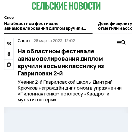
Спорт
На областном фестивале
День физкульту
авиамоделирования диплом вручили
отметили масс
восьмикласснику из Гавриловки 2-й
Спорт
28 марта 2023, 13:02
На областном фестивале
авиамоделирования диплом
вручили восьмикласснику из
Гавриловки 2-й
Ученик 2-й Гавриловской школы Дмитрий
Крючков награждён дипломом в упражнении
«Пилонная гонка» по классу «Квадро- и
мультикоптеры».