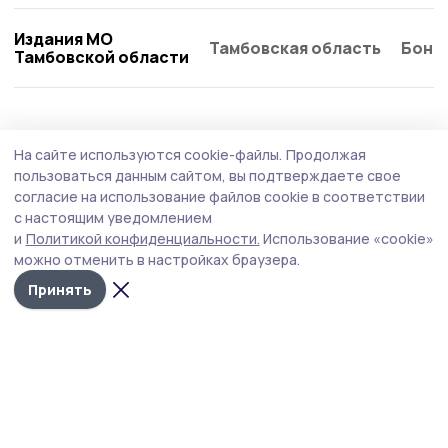
Издания МО
Тамбовская область
Бонд
Тамбовской области
Статья
12 июля , 09:02
На сайте используются cookie-файлы.
Продолжая
«Спиннинг дарит чувство охоты».
пользоваться данным сайтом, вы подтверждаете свое
Гавриловский рыболов научился «читать»
согласие на использование файлов cookie в соответствии
с настоящим уведомлением
реку и привлекать добычу
и
Политикой конфиденциальности.
Использование «cookie»
Сегодня, 12 июля, в стране отмечается День рыбака.
можно отменить в настройках браузера.
Это праздник не только тех, кто ловит
Принять
профессионально, но и увлечённых энтузиастов, для
которых рыбалка — состояние души. В Гавриловке 2‑й
есть такие люди, один из них — Олег Ревунов, рыболов,
для которого берег водоёма — второй дом.