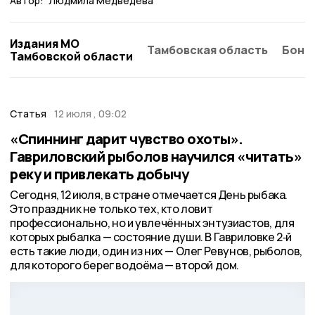
Автор:
Людмила Медведева
Издания МО
Тамбовская область
Бонд
Тамбовской области
Статья
12 июля , 09:02
«Спиннинг дарит чувство охоты».
Гавриловский рыболов научился «читать»
реку и привлекать добычу
Сегодня, 12 июля, в стране отмечается День рыбака.
Это праздник не только тех, кто ловит
профессионально, но и увлечённых энтузиастов, для
которых рыбалка — состояние души. В Гавриловке 2‑й
есть такие люди, один из них — Олег Ревунов, рыболов,
для которого берег водоёма — второй дом.