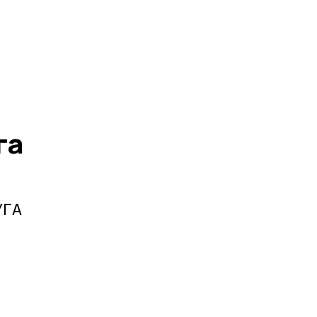
га
УГА