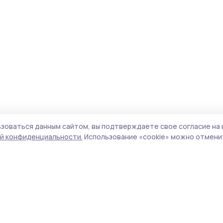
зоваться данным сайтом, вы подтверждаете свое согласие на 
й конфиденциальности.
Использование «cookie» можно отменит
Учредитель и издатель:
ООО «Издательский
Пол
дом «Тамбов»
Сай
Адрес редакции:
392000, Тамбовская обл.,
coo
г.Тамбов, ш. Моршанское, д.14а
сай
Номер телефона редакции:
8 (4752) 45-05-
испо
76
нас
Электронная почта редакции:
конф