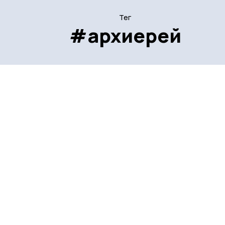
Тег
#архиерей