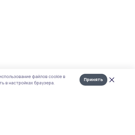
использование файлов cookie в
Принять
ь в настройках браузера.
итика конфиденциальности
т содержит сервисы, использующие
kies. Продолжая пользоваться данным
том, вы подтверждаете свое согласие на
льзование файлов cookie в соответствии с
тоящим уведомлением и Политикой
иденциальности. Использование «cookie»