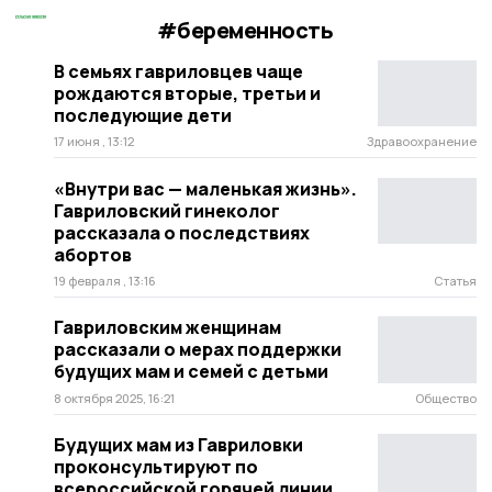
#беременность
В семьях гавриловцев чаще
рождаются вторые, третьи и
последующие дети
17 июня , 13:12
Здравоохранение
«Внутри вас — маленькая жизнь».
Гавриловский гинеколог
рассказала о последствиях
абортов
19 февраля , 13:16
Статья
Гавриловским женщинам
рассказали о мерах поддержки
будущих мам и семей с детьми
8 октября 2025, 16:21
Общество
Будущих мам из Гавриловки
проконсультируют по
всероссийской горячей линии