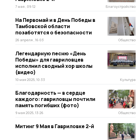
7 мая , 09:12
Благоустройство
На Первомай и в День Победы в
Тамбовской области
позаботятся о безопасности
26 апреля , 16:03
Общество
Легендарную песню «День
Победы» для гавриловцев
исполнил сводный хор школы
(видео)
10 мая 2025, 10:33
Культура
Благодарность — в сердце
каждого: гавриловцы почтили
память погибших (фото)
9 мая 2025, 13:26
Общество
Митинг 9 Мая в Гавриловке 2-й