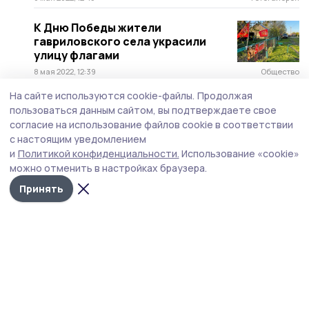
К Дню Победы жители
гавриловского села украсили
улицу флагами
8 мая 2022, 12:39
Общество
На сайте используются cookie-файлы.
Продолжая
Гавриловцы пройдут с
пользоваться данным сайтом, вы подтверждаете свое
портретами фронтовиков в
согласие на использование файлов cookie в соответствии
составе Бессмертного полка
с настоящим уведомлением
3 мая 2022, 16:13
Общество
и
Политикой конфиденциальности.
Использование «cookie»
можно отменить в настройках браузера.
Жители Гавриловского района
присоединились к флешмобу
Принять
#1941ГолубьМира1945
6 мая 2020, 15:01
Общество