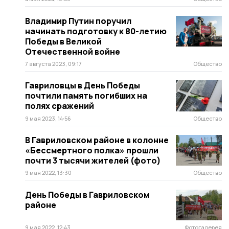
Владимир Путин поручил
начинать подготовку к 80-летию
Победы в Великой
Отечественной войне
7 августа 2023, 09:17
Общество
Гавриловцы в День Победы
почтили память погибших на
полях сражений
9 мая 2023, 14:56
Общество
В Гавриловском районе в колонне
«Бессмертного полка» прошли
почти 3 тысячи жителей (фото)
9 мая 2022, 13:30
Общество
День Победы в Гавриловском
районе
9 мая 2022, 12:43
Фотогалерея