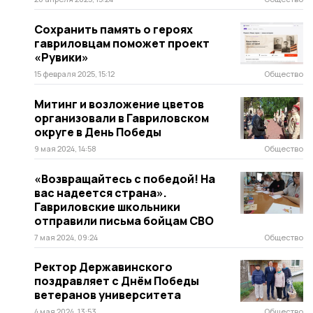
Сохранить память о героях
гавриловцам поможет проект
«Рувики»
15 февраля 2025, 15:12
Общество
Митинг и возложение цветов
организовали в Гавриловском
округе в День Победы
9 мая 2024, 14:58
Общество
«Возвращайтесь с победой! На
вас надеется страна».
Гавриловские школьники
отправили письма бойцам СВО
7 мая 2024, 09:24
Общество
Ректор Державинского
поздравляет с Днём Победы
ветеранов университета
4 мая 2024, 13:53
Общество