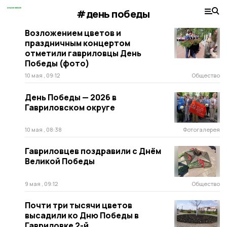
#день победы
Возложением цветов и
праздничным концертом
отметили гавриловцы День
Победы (фото)
10 мая , 09:12
Общество
День Победы — 2026 в
Гавриловском округе
10 мая , 08:38
Фотогалерея
Гавриловцев поздравили с Днём
Великой Победы
9 мая , 09:12
Общество
Почти три тысячи цветов
высадили ко Дню Победы в
Гавриловке 2-й