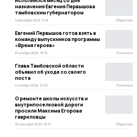
Исполнился месяц со дня
назначения Евгения Первышова
тамбовским губернатором
4 декабря 2024, 11:14
Общество
Евгений Первышов готов взять в
команду выпускников программы
«Время героев»
8 ноября 2024, 18:12
Политика
Глава Тамбовской области
объявил об уходе со своего
поста
4 ноября 2024, 14:02
Политика
О ремонте школы искусств и
внутрипоселковой дороги
просили Максима Егорова
гавриловцы
22 декабря 2023, 18:17
Общество