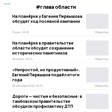
#глава области
На планёрке у Евгения Первышова
обсудят ход посевной кампании
11 мая , 09:10
Общество
На планёрке в правительстве
области обсудят сохранение
исторических памятников
22 марта , 09:14
Общество
«Непростой, но продуктивный».
Евгений Первышов подвёл итоги
года
26 декабря 2025, 09:13
Общество
Дороги — чистые и безопасные: в
тамбовском правительстве
обсудили профилактику ДТП