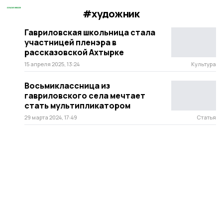
#художник
Гавриловская школьница стала
участницей пленэра в
рассказовской Ахтырке
15 апреля 2025, 13:24
Культура
Восьмиклассница из
гавриловского села мечтает
стать мультипликатором
29 марта 2024, 17:49
Статья