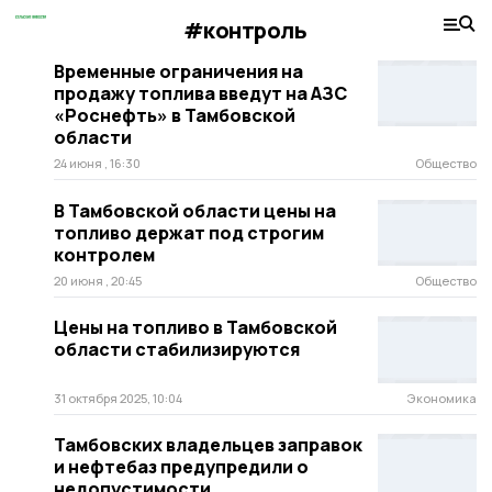
#контроль
Временные ограничения на
продажу топлива введут на АЗС
«Роснефть» в Тамбовской
области
24 июня , 16:30
Общество
В Тамбовской области цены на
топливо держат под строгим
контролем
20 июня , 20:45
Общество
Цены на топливо в Тамбовской
области стабилизируются
31 октября 2025, 10:04
Экономика
Тамбовских владельцев заправок
и нефтебаз предупредили о
недопустимости