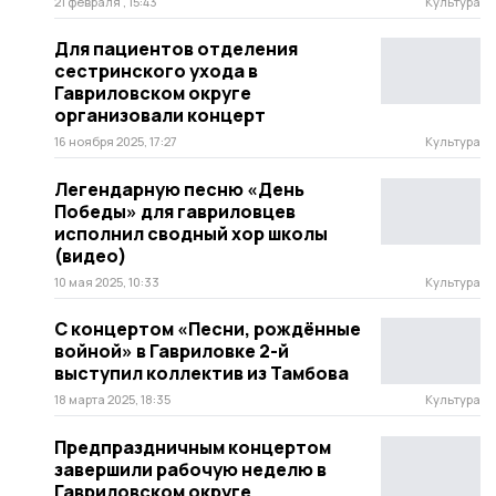
21 февраля , 15:43
Культура
Для пациентов отделения
сестринского ухода в
Гавриловском округе
организовали концерт
16 ноября 2025, 17:27
Культура
Легендарную песню «День
Победы» для гавриловцев
исполнил сводный хор школы
(видео)
10 мая 2025, 10:33
Культура
С концертом «Песни, рождённые
войной» в Гавриловке 2-й
выступил коллектив из Тамбова
18 марта 2025, 18:35
Культура
Предпраздничным концертом
завершили рабочую неделю в
Гавриловском округе