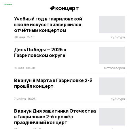
#концерт
Учебный год в гавриловской
школе искусств завершился
отчётным концертом
30 мая , 15:46
Культура
День Победы — 2026 в
Гавриловском округе
10 мая , 08:38
Фотогалерея
В канун 8 Марта в Гавриловке 2-й
прошёл концерт
7 марта , 16:23
Культура
В канун Дня защитника Отечества
в Гавриловке 2-й прошёл
праздничный концерт