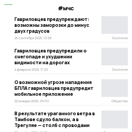
#мчс
Гавриловцев предупреждают:
возможны заморозки до минус
двух градусов
25 сентября 2025, 13:58
Экология
Гавриловцев предупредили о
снегопаде и ухудшении
видимости на дорогах
4 февраля 2025, 17:23
Экология
О возможной угрозе нападения
БПЛА гавриловцев предупредит
мобильное приложение
22 января 2025, 09:03
Общество
В результате ураганного ветра в
Тамбове сдуло балкон, а в
Трегуляе — столб с проводами