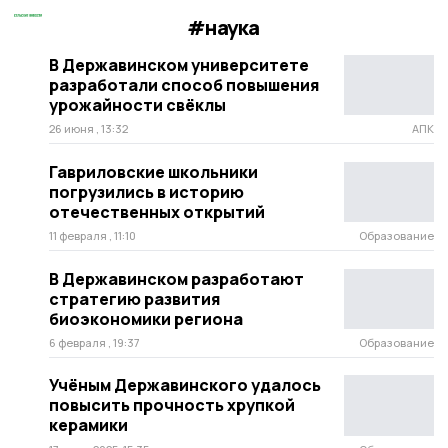
#наука
В Державинском университете
разработали способ повышения
урожайности свёклы
26 июня , 13:32
АПК
Гавриловские школьники
погрузились в историю
отечественных открытий
11 февраля , 11:10
Образование
В Державинском разработают
стратегию развития
биоэкономики региона
6 февраля , 19:37
Образование
Учёным Державинского удалось
повысить прочность хрупкой
керамики