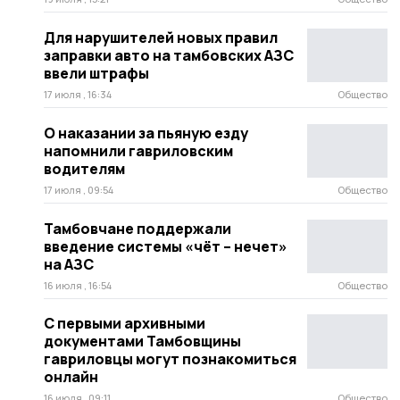
Для нарушителей новых правил
заправки авто на тамбовских АЗС
ввели штрафы
17 июля , 16:34
Общество
О наказании за пьяную езду
напомнили гавриловским
водителям
17 июля , 09:54
Общество
Тамбовчане поддержали
введение системы «чёт – нечет»
на АЗС
16 июля , 16:54
Общество
С первыми архивными
документами Тамбовщины
гавриловцы могут познакомиться
онлайн
16 июля , 09:11
Общество