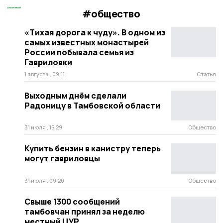
#общество
«Тихая дорога к чуду». В одном из
самых известных монастырей
России побывала семья из
Гавриловки
1 августа , 09:11
Статья
Выходным днём сделали
Радоницу в Тамбовской области
31 июля , 15:29
Общество
Купить бензин в канистру теперь
могут гавриловцы
31 июля , 09:20
Общество
Свыше 1300 сообщений
тамбовчан принял за неделю
местный ЦУР