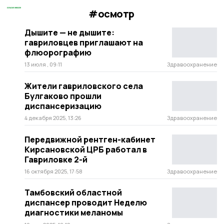
#осмотр
Дышите — не дышите:
гавриловцев приглашают на
флюорографию
13 июля , 09:11
Здравоохранение
Жители гавриловского села
Булгаково прошли
диспансеризацию
4 декабря 2025, 13:26
Здравоохранение
Передвижной рентген-кабинет
Кирсановской ЦРБ работал в
Гавриловке 2-й
16 октября 2025, 17:58
Здравоохранение
Тамбовский областной
диспансер проводит Неделю
диагностики меланомы