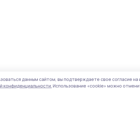
зоваться данным сайтом, вы подтверждаете свое согласие на 
й конфиденциальности.
Использование «cookie» можно отменит
Учредитель и издатель:
ООО «Издательский
Пол
дом «Тамбов»
Сай
Адрес редакции:
392000, Тамбовская обл.,
coo
г.Тамбов, ш. Моршанское, д.14а
сай
Номер телефона редакции:
8 (4752) 45-05-
испо
76
нас
Электронная почта редакции:
конф