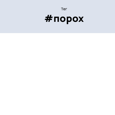
Тег
#порох