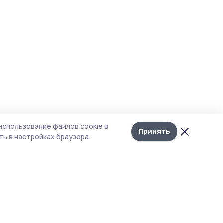
использование файлов cookie в
Принять
ь в настройках браузера.
итика конфиденциальности
т содержит сервисы, использующие
kies. Продолжая пользоваться данным
том, вы подтверждаете свое согласие на
льзование файлов cookie в соответствии с
тоящим уведомлением и Политикой
иденциальности. Использование «cookie»