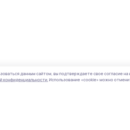
зоваться данным сайтом, вы подтверждаете свое согласие на 
й конфиденциальности.
Использование «cookie» можно отменит
Учредитель и издатель:
ООО «Издательский
Пол
дом «Тамбов»
Сай
Адрес редакции:
392000, Тамбовская обл.,
coo
г.Тамбов, ш. Моршанское, д.14а
сай
Номер телефона редакции:
8 (4752) 45-05-
испо
76
нас
Электронная почта редакции:
конф