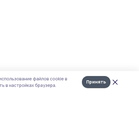
использование файлов cookie в
Принять
ь в настройках браузера.
итика конфиденциальности
т содержит сервисы, использующие
kies. Продолжая пользоваться данным
том, вы подтверждаете свое согласие на
льзование файлов cookie в соответствии с
тоящим уведомлением и Политикой
иденциальности. Использование «cookie»