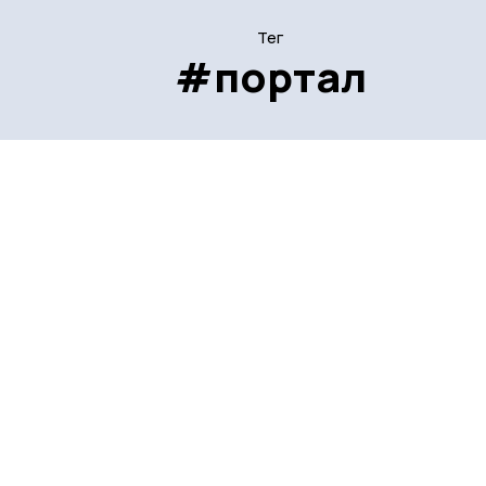
Тег
#портал