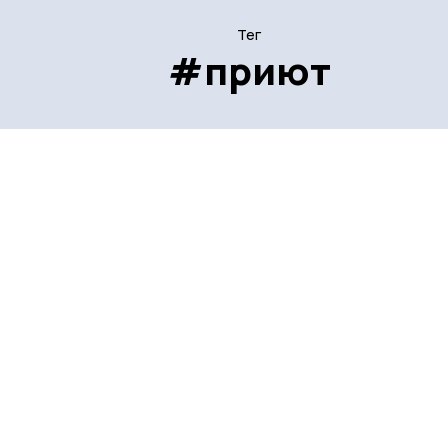
Тег
#приют