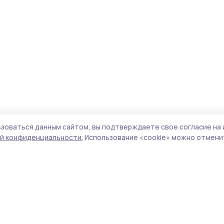
зоваться данным сайтом, вы подтверждаете свое согласие на 
й конфиденциальности.
Использование «cookie» можно отменит
Учредитель и издатель:
ООО «Издательский
Пол
дом «Тамбов»
Сай
Адрес редакции:
392000, Тамбовская обл.,
coo
г.Тамбов, ш. Моршанское, д.14а
сай
Номер телефона редакции:
8 (4752) 45-05-
испо
76
нас
Электронная почта редакции:
конф