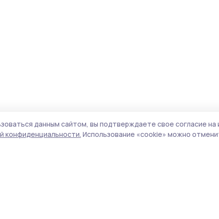
зоваться данным сайтом, вы подтверждаете свое согласие на 
й конфиденциальности.
Использование «cookie» можно отменит
Учредитель и издатель:
ООО «Издательский
Пол
дом «Тамбов»
Сай
Адрес редакции:
392000, Тамбовская обл.,
coo
г.Тамбов, ш. Моршанское, д.14а
сай
Номер телефона редакции:
8 (4752) 45-05-
испо
76
нас
Электронная почта редакции:
конф