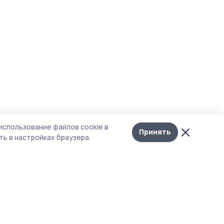
использование файлов cookie в
Принять
ь в настройках браузера.
итика конфиденциальности
т содержит сервисы, использующие
kies. Продолжая пользоваться данным
том, вы подтверждаете свое согласие на
льзование файлов cookie в соответствии с
тоящим уведомлением и Политикой
иденциальности. Использование «cookie»