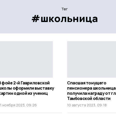
Тег
#школьница
В фойе 2-й Гавриловской
Спасшая тонущего
школы оформили выставку
пенсионера школьница
картин одной из учениц
получила награду от г
Тамбовской области
11 ноября 2023, 09:26
10 августа 2023, 09:18