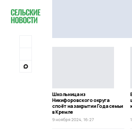
Школьница из
Никифоровского округа
споёт на закрытии Года семьи
в Кремле
9 ноября 2024, 16:27