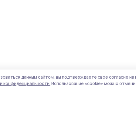
зоваться данным сайтом, вы подтверждаете свое согласие на 
й конфиденциальности.
Использование «cookie» можно отменит
Учредитель и издатель:
ООО «Издательский
Пол
дом «Тамбов»
Сай
Адрес редакции:
392000, Тамбовская обл.,
coo
г.Тамбов, ш. Моршанское, д.14а
сай
Номер телефона редакции:
8 (4752) 45-05-
испо
76
нас
Электронная почта редакции:
конф