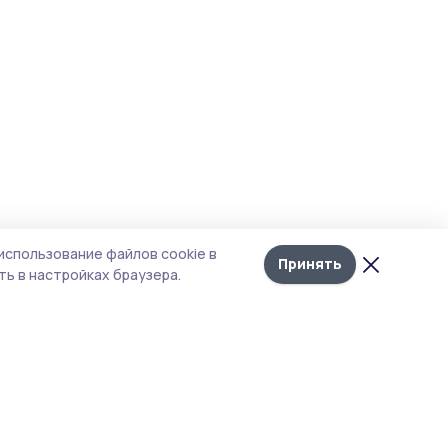
использование файлов cookie в
Принять
ь в настройках браузера.
итика конфиденциальности
т содержит сервисы, использующие
kies. Продолжая пользоваться данным
том, вы подтверждаете свое согласие на
льзование файлов cookie в соответствии с
тоящим уведомлением и Политикой
иденциальности. Использование «cookie»