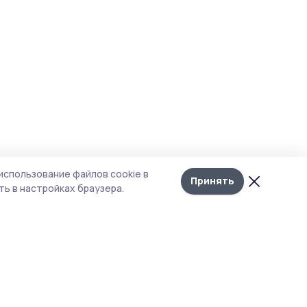
использование файлов cookie в
Принять
ь в настройках браузера.
итика конфиденциальности
т содержит сервисы, использующие
kies. Продолжая пользоваться данным
том, вы подтверждаете свое согласие на
льзование файлов cookie в соответствии с
тоящим уведомлением и Политикой
иденциальности. Использование «cookie»