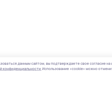
зоваться данным сайтом, вы подтверждаете свое согласие на 
й конфиденциальности.
Использование «cookie» можно отменит
Учредитель и издатель:
ООО «Издательский
Пол
дом «Тамбов»
Сай
Адрес редакции:
392000, Тамбовская обл.,
coo
г.Тамбов, ш. Моршанское, д.14а
сай
Номер телефона редакции:
8 (4752) 45-05-
испо
76
нас
Электронная почта редакции:
конф