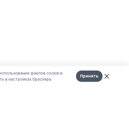
использование файлов cookie в
Принять
ь в настройках браузера.
итика конфиденциальности
т содержит сервисы, использующие
kies. Продолжая пользоваться данным
том, вы подтверждаете свое согласие на
льзование файлов cookie в соответствии с
тоящим уведомлением и Политикой
иденциальности. Использование «cookie»