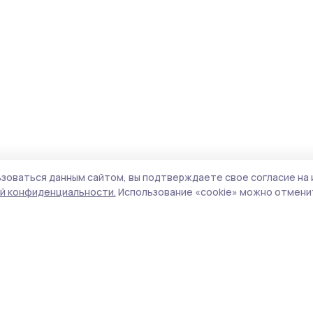
зоваться данным сайтом, вы подтверждаете свое согласие на 
й конфиденциальности.
Использование «cookie» можно отменит
Учредитель и издатель:
ООО «Издательский
Пол
дом «Тамбов»
Сай
Адрес редакции:
392000, Тамбовская обл.,
coo
г.Тамбов, ш. Моршанское, д.14а
сай
Номер телефона редакции:
8 (4752) 45-05-
испо
76
нас
Электронная почта редакции:
конф