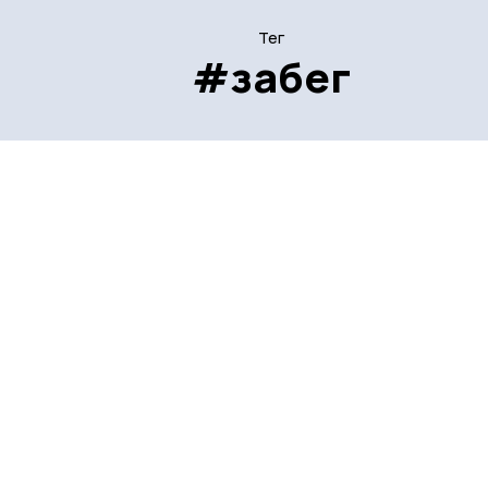
Тег
#забег