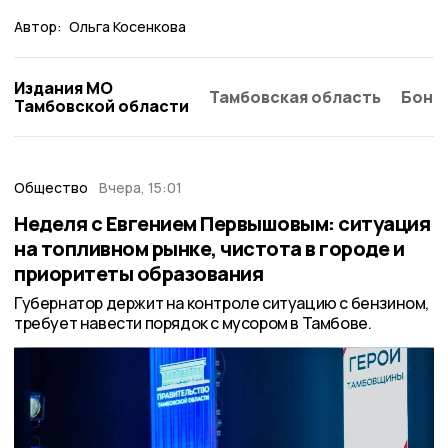
Автор:
Ольга Косенкова
Издания МО
Тамбовская область
Бонд
Тамбовской области
Общество
Вчера, 15:01
Неделя с Евгением Первышовым: ситуация
на топливном рынке, чистота в городе и
приоритеты образования
Губернатор держит на контроле ситуацию с бензином,
требует навести порядок с мусором в Тамбове.