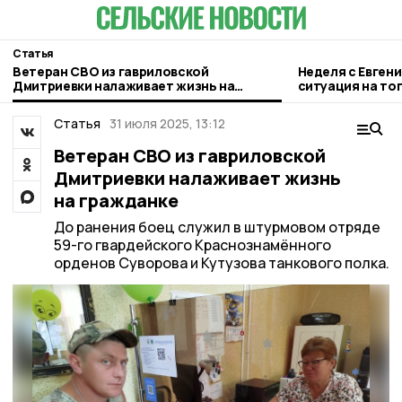
Статья
Ветеран СВО из гавриловской
Неделя с Евген
Дмитриевки налаживает жизнь на
ситуация на то
гражданке
городе и приор
Статья
31 июля 2025, 13:12
Ветеран СВО из гавриловской
Дмитриевки налаживает жизнь
на гражданке
До ранения боец служил в штурмовом отряде
59-го гвардейского Краснознамённого
орденов Суворова и Кутузова танкового полка.