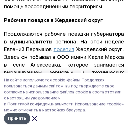
помощь воссоединённым территориям.
Рабочая поездка в Жердевский округ
Продолжаются рабочие поездки губернатора
в муниципалитеты региона. На этой неделе
Евгений Первышов
посетил
Жердевский округ.
Здесь он побывал в ООО имени Карла Маркса
в селе Алексеевка, которое занимается
выращиванием зерновых и технических
культур на более чем 8 000 га.
На сайте используются cookie-файлы.
Продолжая
пользоваться данным сайтом, вы подтверждаете свое
согласие на использование файлов cookie в соответствии
с настоящим уведомлением
и
Политикой конфиденциальности.
Использование «cookie»
можно отменить в настройках браузера.
Принять