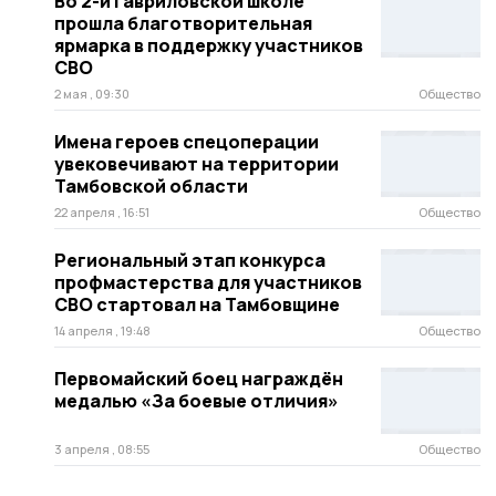
Во 2-й Гавриловской школе
прошла благотворительная
ярмарка в поддержку участников
СВО
2 мая , 09:30
Общество
Имена героев спецоперации
увековечивают на территории
Тамбовской области
22 апреля , 16:51
Общество
Региональный этап конкурса
профмастерства для участников
СВО стартовал на Тамбовщине
14 апреля , 19:48
Общество
Первомайский боец награждён
медалью «За боевые отличия»
3 апреля , 08:55
Общество