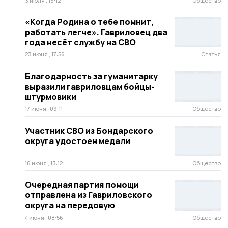
3 июля , 13:12
Общество
«Когда Родина о тебе помнит,
работать легче». Гавриловец два
года несёт службу на СВО
23 июня , 17:56
Статья
Благодарность за гуманитарку
выразили гавриловцам бойцы-
штурмовики
17 июня , 09:11
Общество
Участник СВО из Бондарского
округа удостоен медали
16 июня , 13:12
Общество
Очередная партия помощи
отправлена из Гавриловского
округа на передовую
4 июня , 08:56
Общество