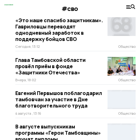
#сво
«Это наше спасибо защитникам».
Гавриловцы переводят
однодневный заработок в
поддержку бойцов СВО
Сегодня, 13:12
Общество
Глава Тамбовской области
провёл приём в фонде
«Защитники Отечества»
Вчера, 18:02
Общество
Евгений Первышов поблагодарил
тамбовчан за участие в Дне
благотворительного труда
4 августа , 13:16
Общество
В августе выпускникам
программы «Герои Тамбовщины»
вручат дипломы