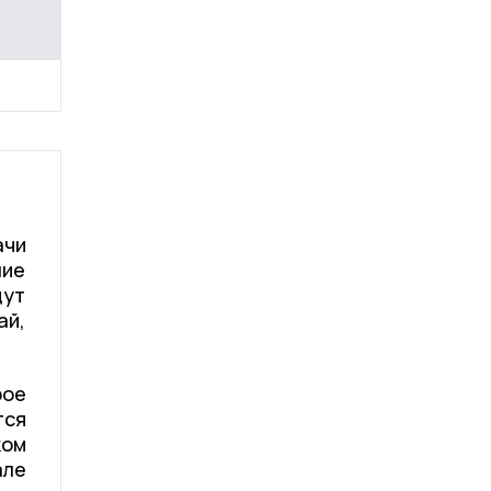
ачи
ние
дут
ай,
рое
тся
ком
але