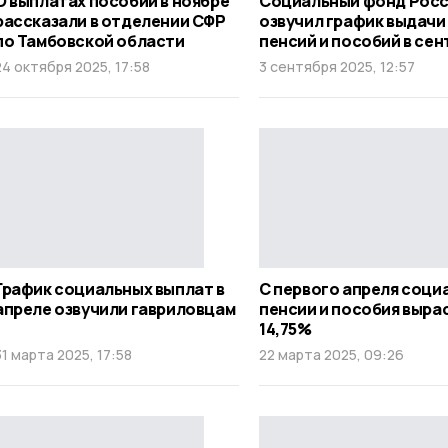
О выплатах пособий в ноябре
Социальный фонд Рос
рассказали в отделении СФР
озвучил график выдачи
по Тамбовской области
пенсий и пособий в сен
24 октября 2025, 17:58
3 сентября 2025, 12:57
График социальных выплат в
С первого апреля соци
апреле озвучили гавриловцам
пенсии и пособия выра
14,75%
31 марта 2025, 17:58
22 марта 2025, 09:26