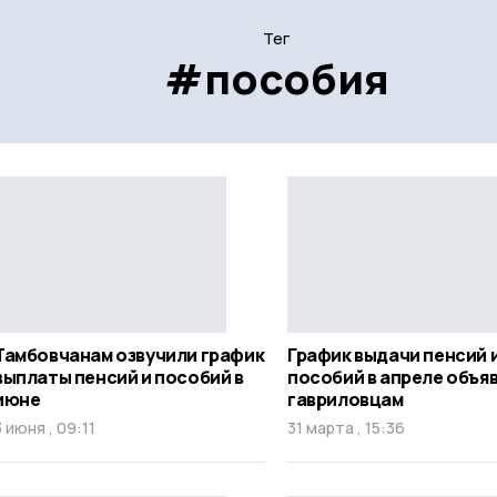
Тег
#пособия
Тамбовчанам озвучили график
График выдачи пенсий 
выплаты пенсий и пособий в
пособий в апреле объя
июне
гавриловцам
3 июня , 09:11
31 марта , 15:36