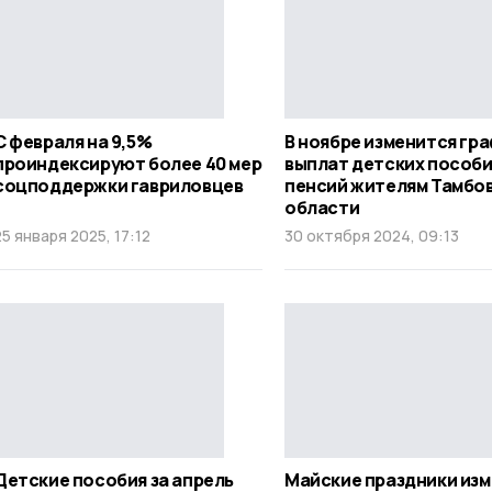
С февраля на 9,5%
В ноябре изменится гр
проиндексируют более 40 мер
выплат детских пособи
соцподдержки гавриловцев
пенсий жителям Тамбо
области
25 января 2025, 17:12
30 октября 2024, 09:13
Детские пособия за апрель
Майские праздники из