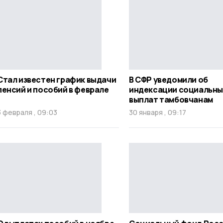
Стал известен график выдачи
В СФР уведомили об
пенсий и пособий в феврале
индексации социальны
выплат тамбовчанам
3 февраля , 09:03
30 января , 09:17