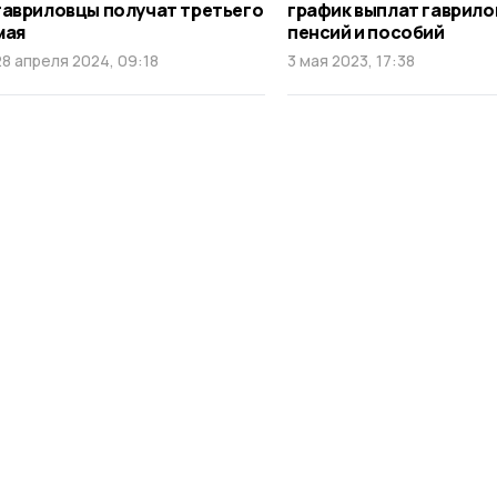
гавриловцы получат третьего
график выплат гаврил
мая
пенсий и пособий
28 апреля 2024, 09:18
3 мая 2023, 17:38