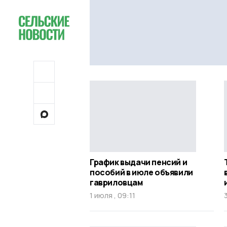
График выдачи пенсий и
пособий в июле объявили
гавриловцам
1 июля , 09:11