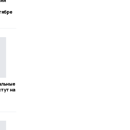
сии
тябре
альные
стут на