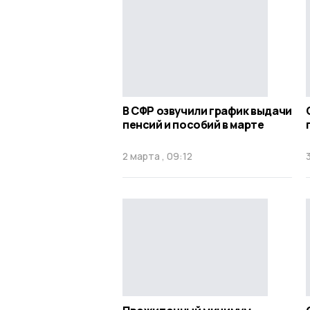
В СФР озвучили график выдачи
пенсий и пособий в марте
2 марта , 09:12