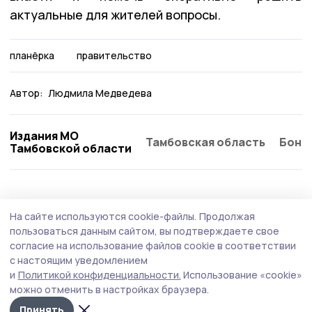
актуальные для жителей вопросы.
планёрка
правительство
Автор:
Людмила Медведева
Издания МО
Тамбовская область
Бонд
Тамбовской области
Общество
Вчера, 13:12
На сайте используются cookie-файлы.
Продолжая
«Это наше спасибо защитникам».
пользоваться данным сайтом, вы подтверждаете свое
Гавриловцы переводят однодневный
согласие на использование файлов cookie в соответствии
с настоящим уведомлением
заработок в поддержку бойцов СВО
и
Политикой конфиденциальности.
Использование «cookie»
Начинание, родившееся как предложение профсоюзов,
можно отменить в настройках браузера.
превратилось в по-настоящему общее дело. Проявив
Принять