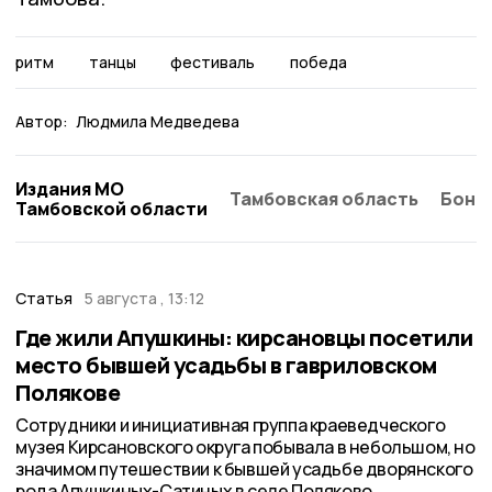
ритм
танцы
фестиваль
победа
Автор:
Людмила Медведева
Издания МО
Тамбовская область
Бонд
Тамбовской области
Статья
5 августа , 13:12
Где жили Апушкины: кирсановцы посетили
место бывшей усадьбы в гавриловском
Полякове
Сотрудники и инициативная группа краеведческого
музея Кирсановского округа побывала в небольшом, но
значимом путешествии к бывшей усадьбе дворянского
рода Апушкиных-Сатиных в селе Поляково