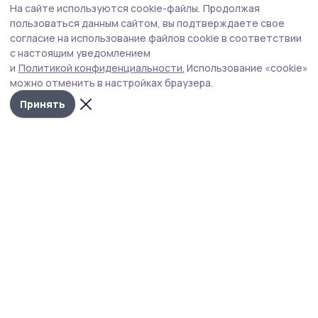
На сайте используются cookie-файлы.
Продолжая
Выставка работ гавриловской художницы
пользоваться данным сайтом, вы подтверждаете свое
открылась в Кирсановском колледже
согласие на использование файлов cookie в соответствии
с настоящим уведомлением
Более чем 30 полотен Валерии Слединой объединены
и
Политикой конфиденциальности.
Использование «cookie»
общей темой — любовью к родному краю.
можно отменить в настройках браузера.
Принять
Фото: архив редакции