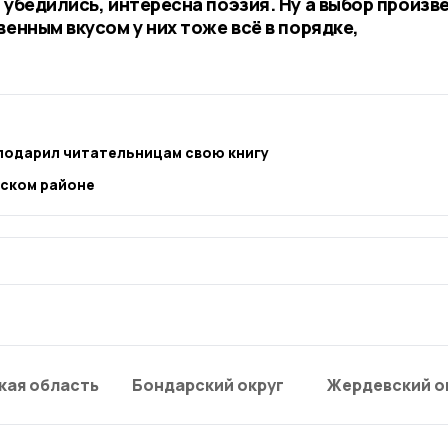
 убедились, интересна поэзия. Ну а выбор произв
венным вкусом у них тоже всё в порядке,
подарил читательницам свою книгу
вском районе
кая область
Бондарский округ
Жердевский о