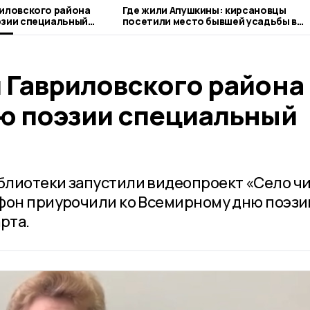
иловского района
Где жили Апушкины: кирсановцы
эзии специальный
посетили место бывшей усадьбы в
гавриловском Полякове
 Гавриловского района
ю поэзии специальный
блиотеки запустили видеопроект «Село ч
фон приурочили ко Всемирному дню поэзи
рта.