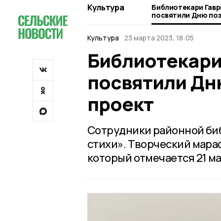
Культура
Библиотекари Гавр
посвятили Дню по
проект
Культура
23 марта 2023, 18:05
Библиотекари
посвятили Дн
проект
Сотрудники районной би
стихи». Творческий мара
который отмечается 21 ма