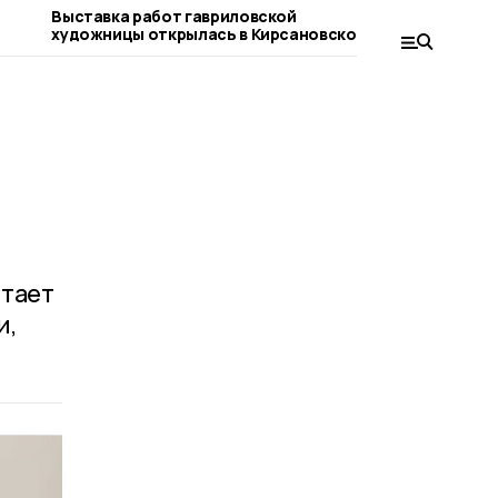
Выставка работ гавриловской
В Кирсанов
художницы открылась в Кирсановском
фестиваль 
колледже
итает
и,