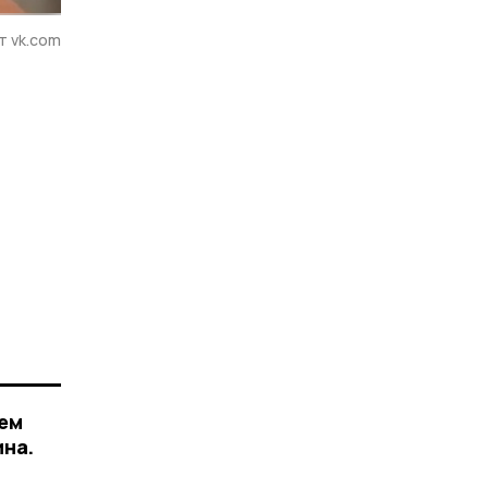
т vk.com
ем
ина.