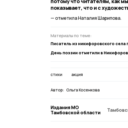
потому что читателям, как мы
показывает, что и с художест
отметила Наталия Шарипова.
Материалы по теме:
Писатель из никифоровского села 
День поэзии отметили в Никифоро
стихи
акция
Автор:
Ольга Косенкова
Издания МО
Тамбовс
Тамбовской области