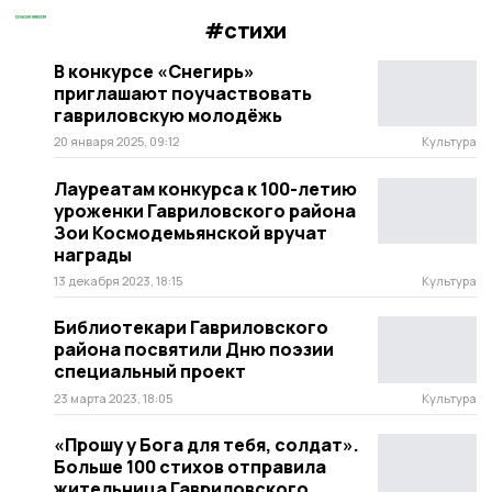
#стихи
В конкурсе «Снегирь»
приглашают поучаствовать
гавриловскую молодёжь
20 января 2025, 09:12
Культура
Лауреатам конкурса к 100-летию
уроженки Гавриловского района
Зои Космодемьянской вручат
награды
13 декабря 2023, 18:15
Культура
Библиотекари Гавриловского
района посвятили Дню поэзии
специальный проект
23 марта 2023, 18:05
Культура
«Прошу у Бога для тебя, солдат».
Больше 100 стихов отправила
жительница Гавриловского